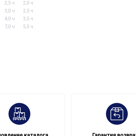
2,5 ч
2,0 ч
3,0 ч
2,5 ч
4,0 ч
3,5 ч
7,0 ч
5,5 ч
овление каталога
Гарантия возвра