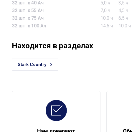
32 шт. х 40 Ач
5,0 ч
3,5 ч
32 шт. х 55 Ач
7,0 ч
4,5 ч
32 шт. x 75 Ач
10,0 ч
6,5 ч
32 шт. х 100 Ач
14,5 ч
10,0 ч
Находится в разделах
Stark Country
Нам доверяют
Обн