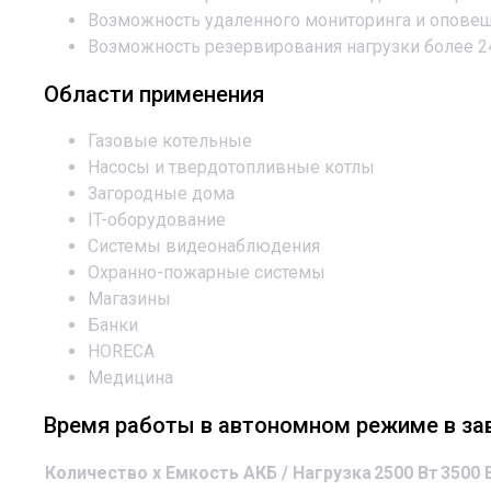
Возможность удаленного мониторинга и опове
Возможность резервирования нагрузки более 2
Области применения
Газовые котельные
Насосы и твердотопливные котлы
Загородные дома
IT-оборудование
Системы видеонаблюдения
Охранно-пожарные системы
Магазины
Банки
HORECA
Медицина
Время работы в автономном режиме в за
Количество х Емкость АКБ / Нагрузка
2500 Вт
3500 