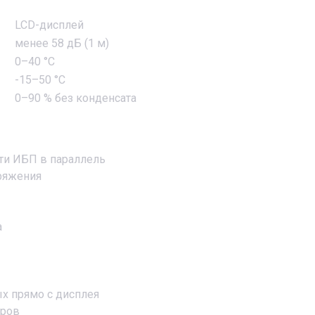
LCD-дисплей
менее 58 дБ (1 м)
0–40 °С
-15–50 °С
0–90 % без конденсата
ти ИБП в параллель
пряжения
а
х прямо с дисплея
оров