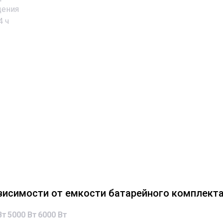
щения
4 ч
висимости от емкости батарейного комплекта
Вт
5000 Вт
6000 Вт