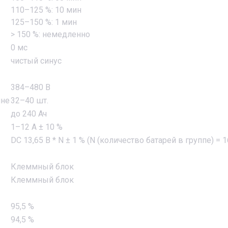
110–125 %: 10 мин
125–150 %: 1 мин
> 150 %: немедленно
0 мс
чистый синус
384–480 В
ине
32–40 шт.
до 240 Ач
1–12 А ± 10 %
DC 13,65 В * N ± 1 % (N (количество батарей в группе) = 
Клеммный блок
Клеммный блок
95,5 %
94,5 %