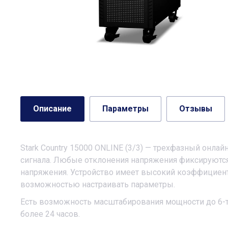
Описание
Параметры
Отзывы
Stark Country 15000 ONLINE (3/3) — трехфазный онла
сигнала. Любые отклонения напряжения фиксируются
напряжения. Устройство имеет высокий коэффициен
возможностью настраивать параметры.
Есть возможность масштабирования мощности до 6-т
более 24 часов.