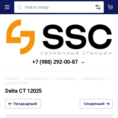
+7 (988) 292-00-87
Главная
/
Аккумуляторы
/
Delta Battery
/
Delta Battery CT
/
Delta CT 12025
Delta CT 12025
Предыдущий
Следующий