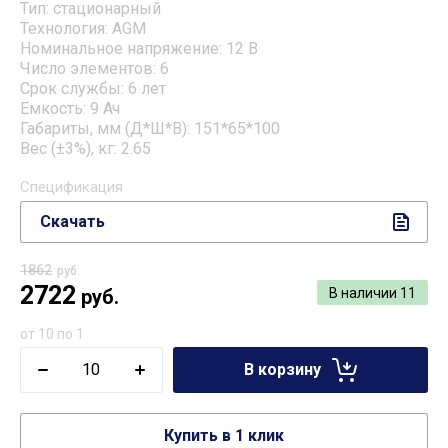
Тип: стационарный
Технология: AGM
Номинальное напряжение: 12 B
Число элементов: 6
Срок службы: 6 лет
Емкость: 9 Ач
Габариты, мм (Д*Ш*В): 151*65*100
Вес (±3%), кг: 2.65
Спецификация
Скачать
1862
руб.
2722
руб.
В наличии
11
от 10 по 1
В корзину
Купить в 1 клик