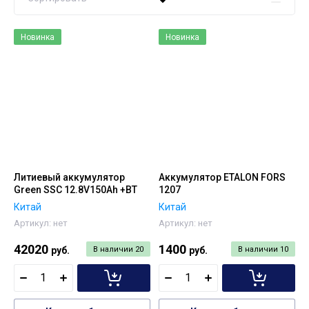
Цена - убывание
Новинка
Новинка
Цена - возрастание
Название - Я-А
Название - А-Я
Литиевый аккумулятор
Аккумулятор ETALON FORS
Green SSC 12.8V150Ah +BT
1207
Китай
Китай
Артикул:
нет
Артикул:
нет
42020
1400
руб.
В наличии
20
руб.
В наличии
10